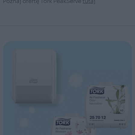
Poznaj ofertę Tork PeakServe
tutaj