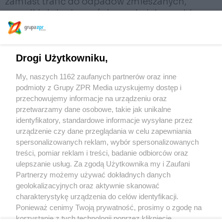
zamiast trafić do odpadów zmieszanych,
ręczniki stają się częścią zamkniętego obiegu.
Dzięki Tork PaperCircle firmy mogą nie tylko
ograniczyć ilość odpadów, ale także znacząco
zmniejszyć swój ślad węglowy. Dodatkowo,
Drogi Użytkowniku,
cały proces jest mierzalny – użytkownicy usługi
My, naszych 1162 zaufanych partnerów oraz inne
otrzymują dane o ilości przetworzonych
podmioty z Grupy ZPR Media uzyskujemy dostęp i
ręczników oraz efektach środowiskowych.
przechowujemy informacje na urządzeniu oraz
przetwarzamy dane osobowe, takie jak unikalne
identyfikatory, standardowe informacje wysyłane przez
urządzenie czy dane przeglądania w celu zapewniania
spersonalizowanych reklam, wybór spersonalizowanych
treści, pomiar reklam i treści, badanie odbiorców oraz
ulepszanie usług. Za zgodą Użytkownika my i Zaufani
Partnerzy możemy używać dokładnych danych
geolokalizacyjnych oraz aktywnie skanować
charakterystykę urządzenia do celów identyfikacji.
Ponieważ cenimy Twoją prywatność, prosimy o zgodę na
Żaden utwór zamieszczony w serwisie nie może być powielany i rozpowszechniany
korzystanie z tych technologii poprzez kliknięcie
lub dalej rozpowszechniany w jakikolwiek sposób (w tym także elektroniczny lub