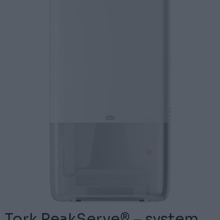
Tork PeakServe® ‒ system