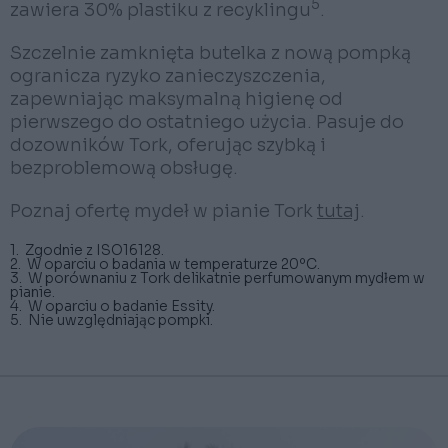
5
zawiera 30% plastiku z recyklingu
.
Szczelnie zamknięta butelka z nową pompką
ogranicza ryzyko zanieczyszczenia,
zapewniając maksymalną higienę od
pierwszego do ostatniego użycia. Pasuje do
dozowników Tork, oferując szybką i
bezproblemową obsługę.
Poznaj ofertę mydeł w pianie Tork
tutaj
.
1. Zgodnie z ISO16128.
2. W oparciu o badania w temperaturze 20ºC.
3. W porównaniu z Tork delikatnie perfumowanym mydłem w
pianie.
4. W oparciu o badanie Essity.
5. Nie uwzględniając pompki.