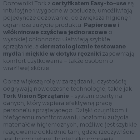
Dozowniki Tork z
certyfikatem Easy-to-use
są
intuicyjne i wygodne w obsłudze, umożliwiają
pojedyncze dozowanie, co zwiększa higienę i
ogranicza zużycie produktu.
Papierowe i
włókninowe czyściwa jednorazowe
o
wysokiej chłonności ułatwiają szybkie
sprzątanie, a
dermatologicznie testowane
mydła
i
miękkie w dotyku ręczniki
zapewniają
komfort użytkowania – także osobom o
wrażliwej skórze.
Coraz większą rolę w zarządzaniu czystością
odgrywają nowoczesne technologie, takie jak
Tork Vision Sprzątanie
– system oparty na
danych, który wspiera efektywną pracę
personelu sprzątającego. Dzięki czujnikom i
bieżącemu monitorowaniu poziomu zużycia
materiałów higienicznych, możliwe jest szybkie
reagowanie dokładnie tam, gdzie rzeczywiście
jest to potrzebne. To nie tylko poprawia